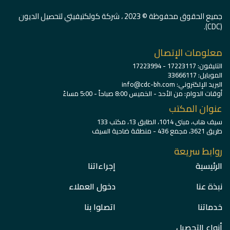
جميع الحقوق محفوظة © 2023 ، شركة كولكتيفيتي لتحصيل الديون
(CDC).
معلومات الإتصال
التليفون: 17223117 - 17223994
الموبايل: 33666117
البريد الإلكتروني:
info@cdc-bh.com
أوقات الدوام: من الأحد - الخميس 8:00 صباحاً - 5:00 مساءً
عنوان المكتب
سيف هاب، مبنى 1014، الطابق 13، مكتب 133
طريق 3621، مجمع 436 - منطقة ضاحية السيف
روابط سريعة
الرئيسية
إجراءاتنا
نبذة عنا
دخول العملاء
خدماتنا
اتصلوا بنا
أنواع التحصيل